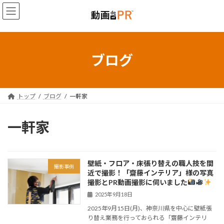
コ
ナ
ン
ビ
テ
ゲ
ン
ー
ツ
シ
へ
ョ
ブログ
ス
ン
キ
に
ッ
移
プ
動
トップ
ブログ
一軒家
一軒家
壁紙・フロア・床張り替えの職人技を間
撮影事例
近で撮影！「齋藤インテリア」様の写真
撮影とPR動画撮影に伺いました
2025年9月18日
2025年9月15日(月)、神奈川県を中心に壁紙張
り替え業務を行っておられる「齋藤インテリ