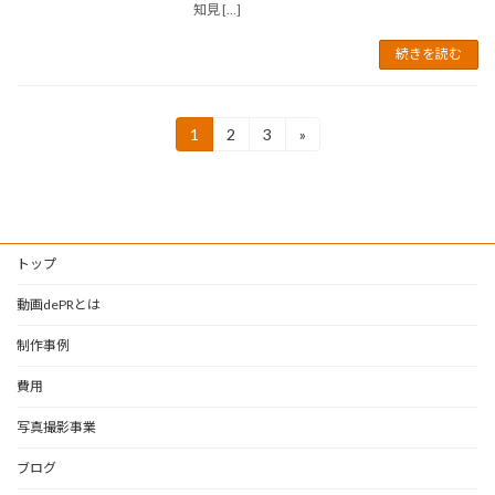
知見 […]
続きを読む
投
1
2
3
»
固
固
固
定
定
定
稿
ペ
ペ
ペ
ー
ー
ー
の
ジ
ジ
ジ
ペ
トップ
ー
動画dePRとは
ジ
制作事例
送
費用
り
写真撮影事業
ブログ