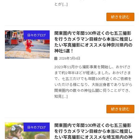
とが […]
続きを読む
関東圏内で年間100件近くの七五三撮影
日々のブログ
を行うカメラマン目線から本当に推奨し
たい写真撮影にオススメな神奈川県内の
神社5選！
2026年5月6日
2023年11月から撮影事業を開始し、おかげさ
まで約2年半ほどが経過しました。おかげさま
で、七五三だけでも年間100件近くのご依頼を
いただける様になり、大阪出身者でありながら
関東圏内の数々の神社仏閣に伺うことができ、
知見 […]
続きを読む
関東圏内で年間100件近くの七五三撮影
日々のブログ
を行うカメラマン目線から本当に推奨し
たい写真撮影にオススメな埼玉県内の神