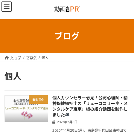
コ
ナ
ン
ビ
テ
ゲ
ン
ー
ツ
シ
へ
ョ
ブログ
ス
ン
キ
に
ッ
移
プ
動
トップ
ブログ
個人
個人
個人カウンセラー必見！公認心理師・精
撮影事例
神保健福祉士の「リューココリーネ・メ
ンタルケア東京」様の紹介動画を制作し
ました
2025年5月3日
2025年4月28日(月)、東京都千代田区東神田で