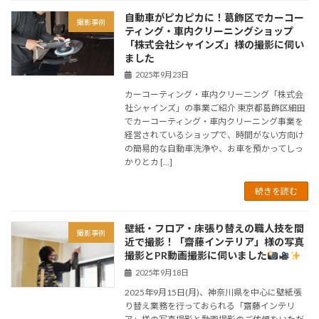
自動車がピカピカに！葛飾区でカーコー
撮影事例
ティング・車内クリーニングショップ
「株式会社シャインズ」様の撮影に伺い
ました
2025年9月23日
カーコーティング・車内クリーニング「株式会
社シャインズ」の事業ご紹介 東京都葛飾区細田
でカーコーティング・車内クリーニング事業を
経営されているショップで、時間がない方向け
の簡易的な自動車洗浄や、お車を預かってしっ
かりとカ […]
続きを読む
壁紙・フロア・床張り替えの職人技を間
撮影事例
近で撮影！「齋藤インテリア」様の写真
撮影とPR動画撮影に伺いました
2025年9月18日
2025年9月15日(月)、神奈川県を中心に壁紙張
り替え業務を行っておられる「齋藤インテリ