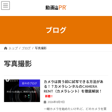
コ
ナ
ン
ビ
テ
ゲ
ン
ー
ツ
シ
へ
ョ
ブログ
ス
ン
キ
に
ッ
移
プ
動
トップ
ブログ
写真撮影
写真撮影
カメラは買う前に試写できる方法があ
日々のブログ
る！？カメラレンタルのCAMERA
RENT（カメラレント）を徹底解説！
新着!!
2026年8月9日
一眼カメラを始めたいけれど、どのカメラを買