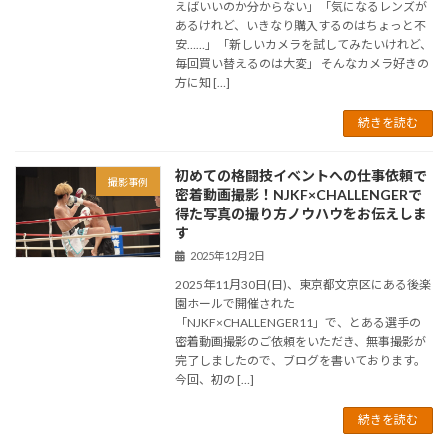
えばいいのか分からない」「気になるレンズが
あるけれど、いきなり購入するのはちょっと不
安……」「新しいカメラを試してみたいけれど、
毎回買い替えるのは大変」 そんなカメラ好きの
方に知 […]
続きを読む
初めての格闘技イベントへの仕事依頼で
撮影事例
密着動画撮影！NJKF×CHALLENGERで
得た写真の撮り方ノウハウをお伝えしま
す
2025年12月2日
2025年11月30日(日)、東京都文京区にある後楽
園ホールで開催された
「NJKF×CHALLENGER11」で、とある選手の
密着動画撮影のご依頼をいただき、無事撮影が
完了しましたので、ブログを書いております。
今回、初の […]
続きを読む