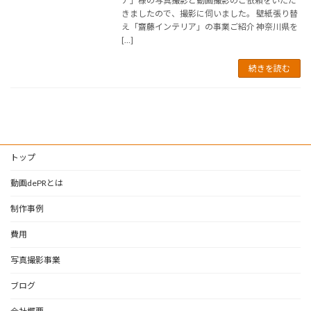
ア」様の写真撮影と動画撮影のご依頼をいただ
きましたので、撮影に伺いました。 壁紙張り替
え「齋藤インテリア」の事業ご紹介 神奈川県を
[…]
続きを読む
トップ
動画dePRとは
制作事例
費用
写真撮影事業
ブログ