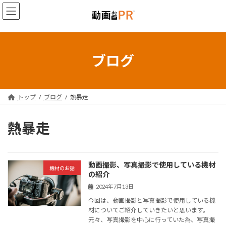
コ
ナ
ン
ビ
テ
ゲ
ン
ー
ツ
シ
へ
ョ
ブログ
ス
ン
キ
に
ッ
移
プ
動
トップ
ブログ
熱暴走
熱暴走
動画撮影、写真撮影で使用している機材
機材のお話
の紹介
2024年7月13日
今回は、動画撮影と写真撮影で使用している機
材についてご紹介していきたいと思います。
元々、写真撮影を中心に行っていた為、写真撮