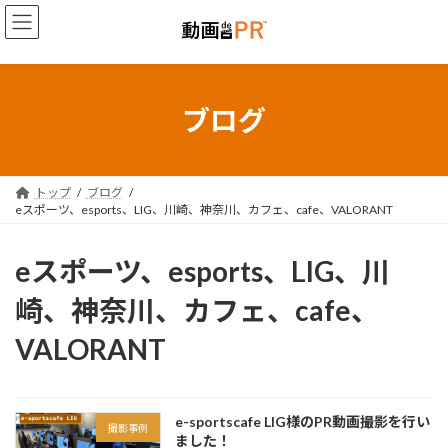
コ
ナ
ン
ビ
テ
ゲ
ン
ー
ツ
シ
へ
ョ
ブログ
ス
ン
キ
に
ッ
移
プ
動
トップ
ブログ
eスポーツ、esports、LIG、川崎、神奈川、カフェ、cafe、VALORANT
eスポーツ、esports、LIG、川
崎、神奈川、カフェ、cafe、
VALORANT
e-sportscafe LIG様のPR動画撮影を行い
撮影事例
ました！