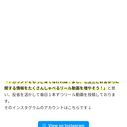
興味関心…乳児（子ども、子育て）
利用者層…子供がいる父親／母親（3～8歳まで）
その為、子育て世代全般に情報を届けるには最適なSNS広告と言え
る反面、「写真スタジオ 七五三」の様な除外すべき利用者層に
も広告予算を割かれてしまうデメリットもあります。
しかし、インスタグラムの場合、アカウントの運用を見て信用を
得ているとお問い合わせ数増加につなげられやすいというメリッ
トがある為、今回の運用を決断しました。
しかし、思う様な検索結果が得られなかった為、
「アカウントをもっと育てなければ！よし、七五三とお宮参りに
関する情報をたくさんしゃべるリール動画を増やそう！」
と思
い、反省を活かして毎日１本ずつリール動画を投稿しておりま
す。
そのインスタグラムのアカウントはこちらです↓
View on Instagram